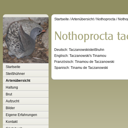
Startseite
/
Artenübersicht
/
Nothoprocta
/
Notho
Deutsch: Taczanowskisteißhuhn
Englisch: Taczanowski's Tinamou
Französisch: Tinamou de Taczanowski
Startseite
Spanisch: Tinamu de Taczanowski
Steißhühner
Artenübersicht
Haltung
Brut
Aufzucht
Bilder
Eigene Erfahrungen
Kontakt